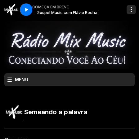
COMEÇA EM BREVE
o Rocha
Gospel Music com Flávio Rocha
MENU
Semeando a palavra